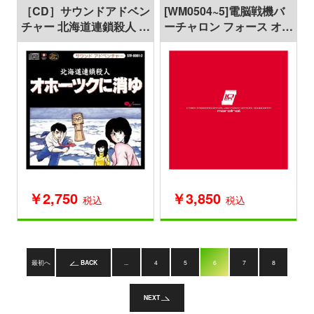
［CD］サウンドアドベン
[WM0504~5]電脳戦機バ
チャー 北海道連鎖殺人 オ
ーチャロン フォース オフ
ホーツクに消ゆ
ィシャルサウンドデータ
[マージナル]
￥2,750
￥3,850
税込
税込
最初へ
BACK
...
4
5
6
7
8
NEXT