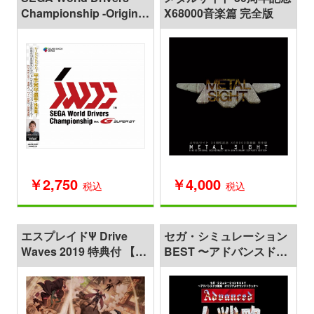
Championship -Original
X68000音楽篇 完全版
Sound Track-
￥2,750
￥4,000
税込
税込
エスプレイドΨ Drive
セガ・シミュレーション
Waves 2019 特典付 【新
BEST 〜アドバンスド大
品CD】
戦略 オリジナルサウン
ドトラック〜