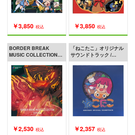
￥3,850
￥3,850
税込
税込
BORDER BREAK
「ねこたこ」オリジナル
MUSIC COLLECTION
サウンドトラック /
TYPE-03
Ninomiya Yuji
￥2,530
￥2,357
税込
税込