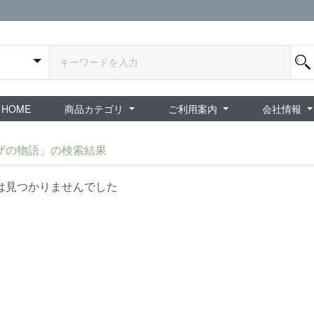
HOME
商品カテゴリ
ご利用案内
会社情報
全商品
exA-Arcadia / exA基板
新品ゲーム / 周辺機器
ホビー / グッズ
スペシャルセール
ダウンロード商品
中古PCゲーム
中古ミニカー・プラモデル
中古ミリタリー
タイムセール
夜店：中古コンシューマー
夜店：中古ホビー
ご利用案内
新規会員登録
会員ログイン
パスワード再発行
予約商品 / 入
新商品 / 再入荷
新品書籍 / 雑誌
ゲームミュージッ
インディーズ
中古ゲーム
中古書籍 / グッズ 
中古ホビー・ト
中古アーケード
夜店：中古ゲー
夜店：中古レトロ
販売終了
ショップ概
プライバシ
特定商取引
ザの物語」の検索結果
は見つかりませんでした