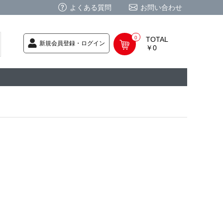
よくある質問
お問い合わせ
0
TOTAL
新規会員登録・ログイン
￥0
荷次第発送
商品
ク CD
/ CD
レカ
基板
ムグッズ
PC
要
ーポリシー
法に基づく表記