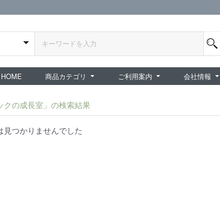
HOME
商品カテゴリ
ご利用案内
会社情報
全商品
exA-Arcadia / exA基板
新品ゲーム / 周辺機器
ホビー / グッズ
スペシャルセール
ダウンロード商品
中古PCゲーム
中古ミニカー・プラモデル
中古ミリタリー
タイムセール
夜店：中古コンシューマー
夜店：中古ホビー
ご利用案内
新規会員登録
会員ログイン
パスワード再発行
予約商品 / 入
新商品 / 再入荷
新品書籍 / 雑誌
ゲームミュージッ
インディーズ
中古ゲーム
中古書籍 / グッズ 
中古ホビー・ト
中古アーケード
夜店：中古ゲー
夜店：中古レトロ
販売終了
ショップ概
プライバシ
特定商取引
ックの成長室」の検索結果
は見つかりませんでした