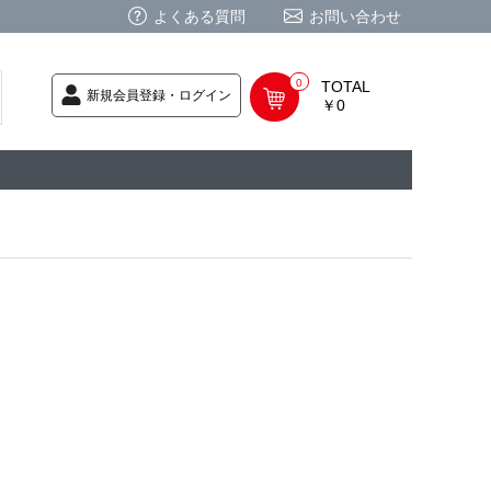
よくある質問
お問い合わせ
0
TOTAL
新規会員登録・ログイン
￥0
荷次第発送
商品
ク CD
/ CD
レカ
基板
ムグッズ
PC
要
ーポリシー
法に基づく表記