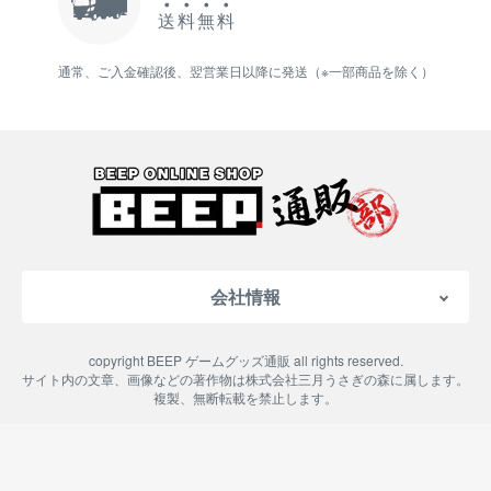
送
料
無
料
通常、ご入金確認後、翌営業日以降に発送（※一部商品を除く）
会社情報
会社概要
copyright BEEP ゲームグッズ通販 all rights reserved.
特定商取引法に基づく表記
サイト内の文章、画像などの著作物は株式会社三月うさぎの森に属します。
複製、無断転載を禁止します。
ご利用案内
プライバシーポリシー
よくある質問