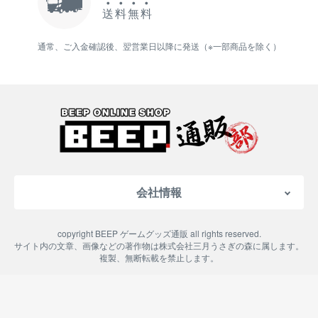
送
料
無
料
通常、ご入金確認後、翌営業日以降に発送（※一部商品を除く）
会社情報
会社概要
copyright BEEP ゲームグッズ通販 all rights reserved.
特定商取引法に基づく表記
サイト内の文章、画像などの著作物は株式会社三月うさぎの森に属します。
複製、無断転載を禁止します。
ご利用案内
プライバシーポリシー
よくある質問