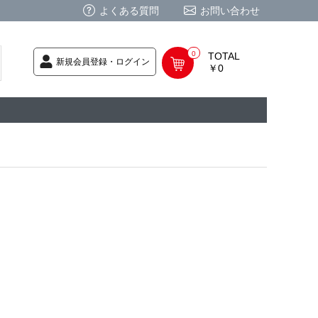
よくある質問
お問い合わせ
0
TOTAL
新規会員登録・ログイン
￥0
荷次第発送
商品
ク CD
/ CD
レカ
基板
ムグッズ
PC
要
ーポリシー
法に基づく表記