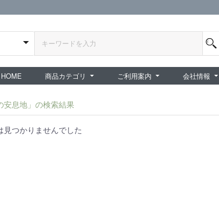
HOME
商品カテゴリ
ご利用案内
会社情報
全商品
exA-Arcadia / exA基板
新品ゲーム / 周辺機器
ホビー / グッズ
スペシャルセール
ダウンロード商品
中古PCゲーム
中古ミニカー・プラモデル
中古ミリタリー
タイムセール
夜店：中古コンシューマー
夜店：中古ホビー
ご利用案内
新規会員登録
会員ログイン
パスワード再発行
予約商品 / 入
新商品 / 再入荷
新品書籍 / 雑誌
ゲームミュージッ
インディーズ
中古ゲーム
中古書籍 / グッズ 
中古ホビー・ト
中古アーケード
夜店：中古ゲー
夜店：中古レトロ
販売終了
ショップ概
プライバシ
特定商取引
の安息地」の検索結果
は見つかりませんでした