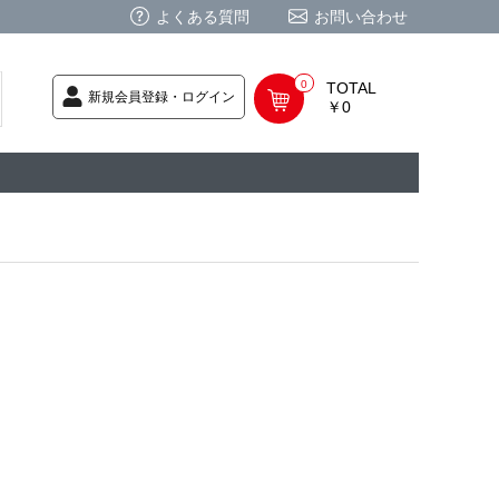
よくある質問
お問い合わせ
0
TOTAL
新規会員登録・ログイン
￥0
荷次第発送
商品
ク CD
/ CD
レカ
基板
ムグッズ
PC
要
ーポリシー
法に基づく表記