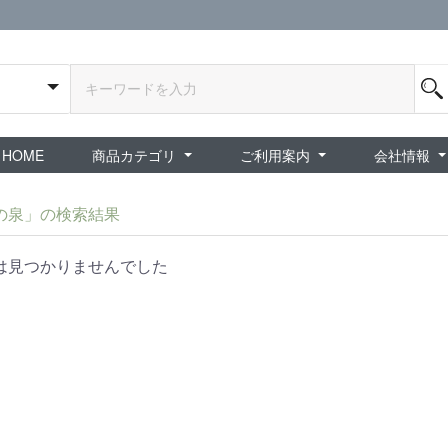
HOME
商品カテゴリ
ご利用案内
会社情報
全商品
exA-Arcadia / exA基板
新品ゲーム / 周辺機器
ホビー / グッズ
スペシャルセール
ダウンロード商品
中古PCゲーム
中古ミニカー・プラモデル
中古ミリタリー
タイムセール
夜店：中古コンシューマー
夜店：中古ホビー
ご利用案内
新規会員登録
会員ログイン
パスワード再発行
予約商品 / 入
新商品 / 再入荷
新品書籍 / 雑誌
ゲームミュージッ
インディーズ
中古ゲーム
中古書籍 / グッズ 
中古ホビー・ト
中古アーケード
夜店：中古ゲー
夜店：中古レトロ
販売終了
ショップ概
プライバシ
特定商取引
の泉」の検索結果
は見つかりませんでした