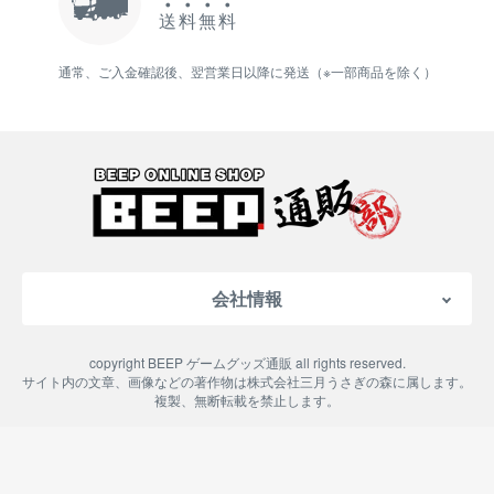
送
料
無
料
通常、ご入金確認後、翌営業日以降に発送（※一部商品を除く）
会社情報
会社概要
copyright BEEP ゲームグッズ通販 all rights reserved.
特定商取引法に基づく表記
サイト内の文章、画像などの著作物は株式会社三月うさぎの森に属します。
複製、無断転載を禁止します。
ご利用案内
プライバシーポリシー
よくある質問