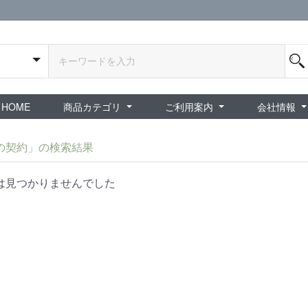
HOME
商品カテゴリ
ご利用案内
会社情報
全商品
exA-Arcadia / exA基板
新品ゲーム / 周辺機器
ホビー / グッズ
スペシャルセール
ダウンロード商品
中古PCゲーム
中古ミニカー・プラモデル
中古ミリタリー
タイムセール
夜店：中古コンシューマー
夜店：中古ホビー
ご利用案内
新規会員登録
会員ログイン
パスワード再発行
予約商品 / 入
新商品 / 再入荷
新品書籍 / 雑誌
ゲームミュージッ
インディーズ
中古ゲーム
中古書籍 / グッズ 
中古ホビー・ト
中古アーケード
夜店：中古ゲー
夜店：中古レトロ
販売終了
ショップ概
プライバシ
特定商取引
の契約」の検索結果
は見つかりませんでした