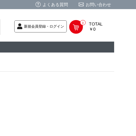
よくある質問
お問い合わせ
0
TOTAL
新規会員登録・ログイン
￥0
荷次第発送
商品
ク CD
/ CD
レカ
基板
ムグッズ
PC
要
ーポリシー
法に基づく表記