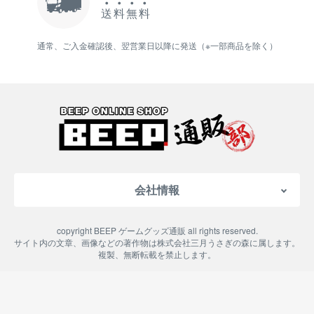
送
料
無
料
通常、ご入金確認後、翌営業日以降に発送（※一部商品を除く）
会社情報
会社概要
copyright BEEP ゲームグッズ通販 all rights reserved.
特定商取引法に基づく表記
サイト内の文章、画像などの著作物は株式会社三月うさぎの森に属します。
複製、無断転載を禁止します。
ご利用案内
プライバシーポリシー
よくある質問