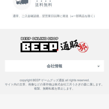
送
料
無
料
通常、ご入金確認後、翌営業日以降に発送（※一部商品を除く）
会社情報
会社概要
copyright BEEP ゲームグッズ通販 all rights reserved.
特定商取引法に基づく表記
サイト内の文章、画像などの著作物は株式会社三月うさぎの森に属します。
複製、無断転載を禁止します。
ご利用案内
プライバシーポリシー
よくある質問