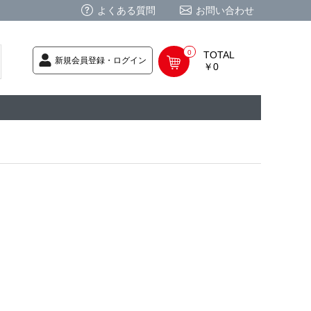
よくある質問
お問い合わせ
0
TOTAL
新規会員登録・ログイン
￥0
荷次第発送
商品
ク CD
/ CD
レカ
基板
ムグッズ
PC
要
ーポリシー
法に基づく表記