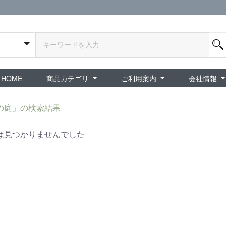
HOME
商品カテゴリ
ご利用案内
会社情報
全商品
exA-Arcadia / exA基板
新品ゲーム / 周辺機器
ホビー / グッズ
スペシャルセール
ダウンロード商品
中古PCゲーム
中古ミニカー・プラモデル
中古ミリタリー
タイムセール
夜店：中古コンシューマー
夜店：中古ホビー
ご利用案内
新規会員登録
会員ログイン
パスワード再発行
予約商品 / 入
新商品 / 再入荷
新品書籍 / 雑誌
ゲームミュージッ
インディーズ
中古ゲーム
中古書籍 / グッズ 
中古ホビー・ト
中古アーケード
夜店：中古ゲー
夜店：中古レトロ
販売終了
ショップ概
プライバシ
特定商取引
の庭」の検索結果
は見つかりませんでした