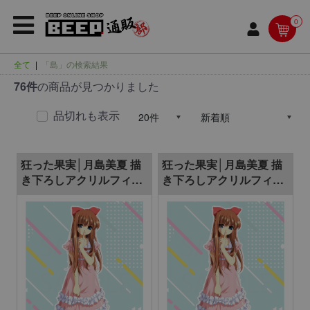
0
全て
|
「島」の検索結果
76件
の商品が見つかりました
品切れも表示
狂った果実│月島美夏 描
狂った果実│月島美夏 描
き下ろしアクリルフィギ
き下ろしアクリルフィギ
ュア 290mm
ュア 150mm