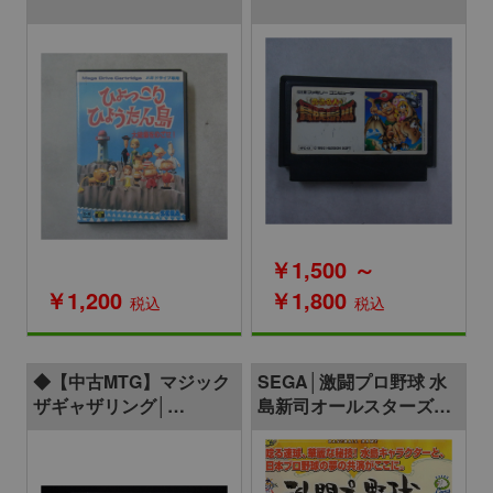
￥1,500 ～
￥1,200
￥1,800
税込
税込
◆【中古MTG】マジック
SEGA│激闘プロ野球 水
ザギャザリング│
島新司オールスターズVS
島/Island【APAC3プロ
プロ野球
モ/EN】