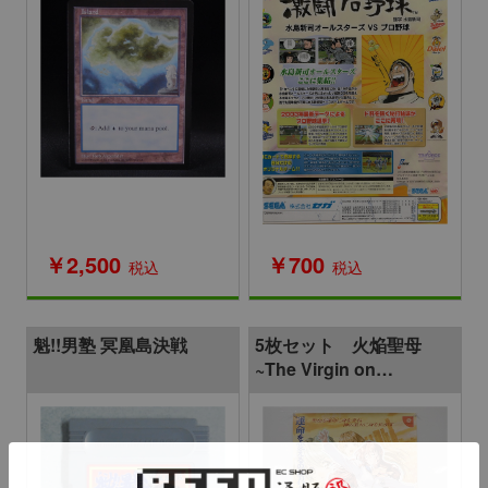
￥2,500
￥700
税込
税込
魁!!男塾 冥凰島決戦
5枚セット 火焔聖母
~The Virgin on
Megiddo~/同級生2「鳴沢
唯」/同級生2「舞島可
憐」 他