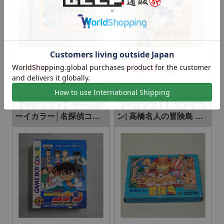
￥800
￥2,000
税込
税込
【中古ソフト】ゲームボ
【中古ソフト】ファミコ
ーイカラー│名探偵コナ
ン| 高橋名人の冒険島 箱
ン 奇岩島秘宝伝説
付