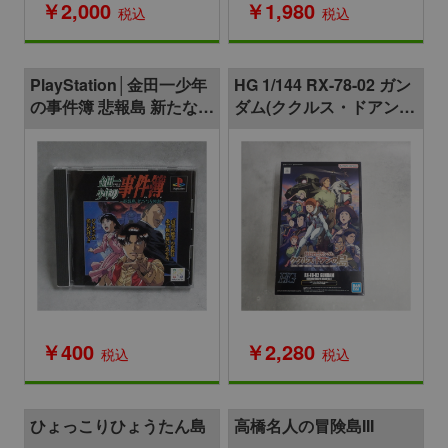
￥2,000
￥1,980
税込
税込
PlayStation│金田一少年
HG 1/144 RX-78-02 ガン
の事件簿 悲報島 新たなる
ダム(ククルス・ドアンの
惨劇
島版)
￥400
￥2,280
税込
税込
ひょっこりひょうたん島
高橋名人の冒険島III