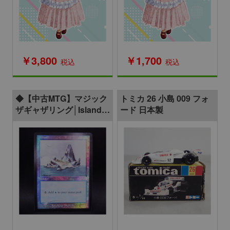
￥3,800
￥1,700
税込
税込
◆【中古MTG】マジック
トミカ 26 小島 009 フォ
ザギャザリング│Island/
ード 日本製
島(Arenaランド・ICE)
【EN/プロモ】