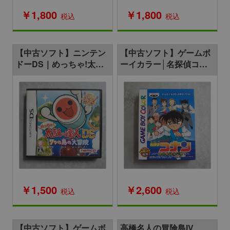
￥1,800
￥1,800
税込
税込
【中古ソフト】ニンテン
【中古ソフト】ゲームボ
ドーDS｜めっちゃ!太鼓
ーイカラー│名探偵コナ
の達人DS 7つの島の大冒
ン 奇岩島秘宝伝説
険
￥1,500
￥2,600
税込
税込
【中古ソフト】ゲームボ
高橋名人の冒険島IV