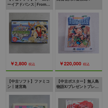
ーイアドバンス│From
TV animation ONE
PIECE ワンピース ナナ
ツ島の大秘宝
￥2,800
￥220,000
税込
税込
【中古ソフト】ファミコ
【中古ポスター】無人島
ン丨迷宮島
物語X/プレゼントプレ
イ/Piaキャロットへよう
こそ/30DAYS 他/計5枚セ
ット