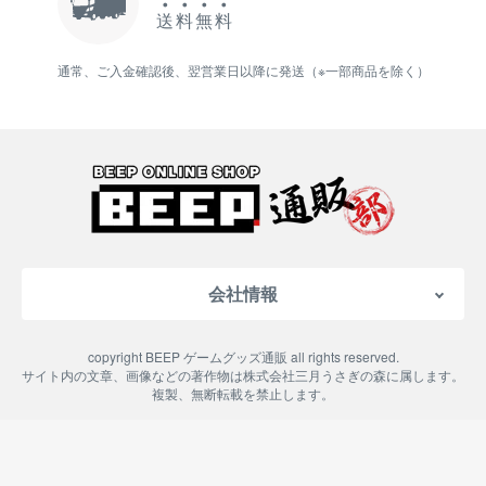
送
料
無
料
通常、ご入金確認後、翌営業日以降に発送（※一部商品を除く）
会社情報
会社概要
copyright BEEP ゲームグッズ通販 all rights reserved.
特定商取引法に基づく表記
サイト内の文章、画像などの著作物は株式会社三月うさぎの森に属します。
複製、無断転載を禁止します。
ご利用案内
プライバシーポリシー
よくある質問