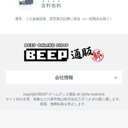
送
料
無
料
通常、ご入金確認後、翌営業日以降に発送（※一部商品を除く）
会社情報
会社概要
copyright BEEP ゲームグッズ通販 all rights reserved.
特定商取引法に基づく表記
サイト内の文章、画像などの著作物は株式会社三月うさぎの森に属します。
複製、無断転載を禁止します。
ご利用案内
プライバシーポリシー
よくある質問