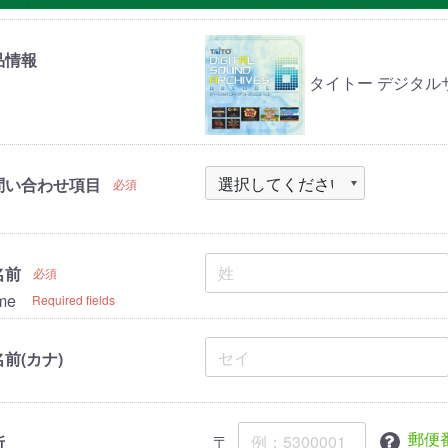
品情報
タイトー デジタルサウ
問い合わせ項目
必須
名前
必須
me
Required fields
前(カナ)
郵便
〒
所