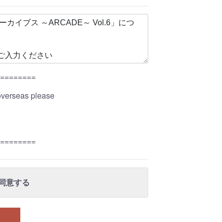
=========
overseas please
=========
同意する