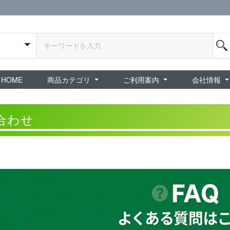
HOME
商品カテゴリ
ご利用案内
会社情報
全商品
exA-Arcadia / exA基板
新品ゲーム / 周辺機器
ホビー / グッズ
スペシャルセール
ダウンロード商品
中古PCゲーム
中古ミニカー・プラモデル
中古ミリタリー
タイムセール
夜店：中古コンシューマー
夜店：中古ホビー
ご利用案内
新規会員登録
会員ログイン
パスワード再発行
予約商品 / 入
新商品 / 再入荷
新品書籍 / 雑誌
ゲームミュージッ
インディーズ
中古ゲーム
中古書籍 / グッズ 
中古ホビー・ト
中古アーケード
夜店：中古ゲー
夜店：中古レトロ
販売終了
ショップ概
プライバシ
特定商取引
合わせ