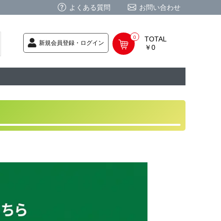
よくある質問
お問い合わせ
0
TOTAL
新規会員登録・ログイン
￥0
荷次第発送
商品
ク CD
/ CD
レカ
基板
ムグッズ
PC
要
ーポリシー
法に基づく表記