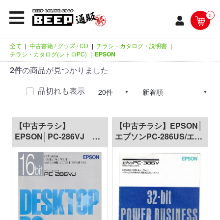
0
全て
|
中古書籍 / グッズ / CD
|
チラシ・カタログ・説明書
|
チラシ・カタログ(レトロPC)
|
EPSON
2件
の商品が見つかりました
品切れも表示
【中古チラシ】
【中古チラシ】EPSON│
EPSON│PC-286VJ
エプソンPC-286US/エプ
DESKTOP PC
ソンPC-386V/2冊セット