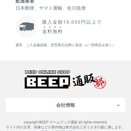
配達業者
日本郵便、ヤマト運輸、佐川急便
購入金額15,000円以上で
送
料
無
料
通常、ご入金確認後、翌営業日以降に発送（※一部商品を除く）
会社情報
会社概要
copyright BEEP ゲームグッズ通販 all rights reserved.
特定商取引法に基づく表記
サイト内の文章、画像などの著作物は株式会社三月うさぎの森に属します。