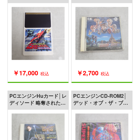
￥17,000
￥2,700
税込
税込
PCエンジンHuカード│レ
PCエンジンCD-ROM2│
ディソード 略奪された10
デッド・オブ・ザ・ブレ
人の乙女
イン1＆2