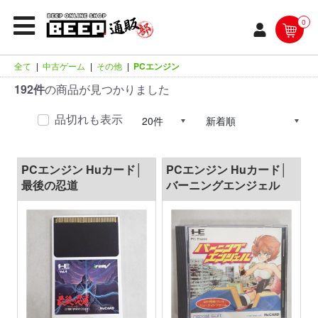
0
全て
|
中古ゲーム
|
その他
|
PCエンジン
192件
の商品が見つかりました
品切れも表示
PCエンジン Huカード│
PCエンジン Huカード│
最後の忍道
バーニングエンジェル