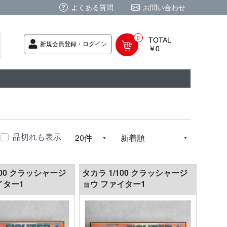
よくある質問
お問い合わせ
0
TOTAL
新規会員登録・ログイン
￥0
荷次第発送
商品
ク CD
/ CD
レカ
基板
ムグッズ
PC
要
ーポリシー
法に基づく表記
品切れも表示
100 クラッシャージ
タカラ 1/100 クラッシャージ
イター1
ョウ ファイター1