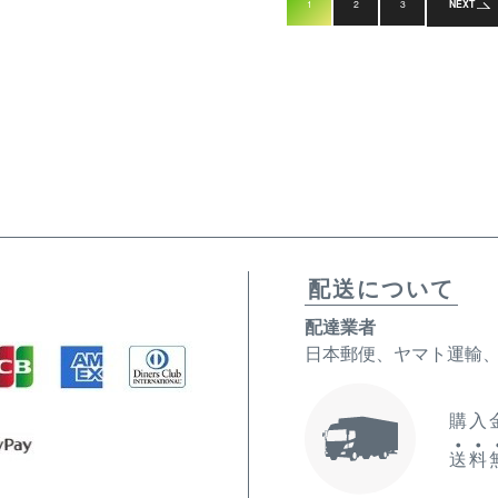
1
2
3
NEXT
配送について
配達業者
日本郵便、ヤマト運輸
購入金
送
料