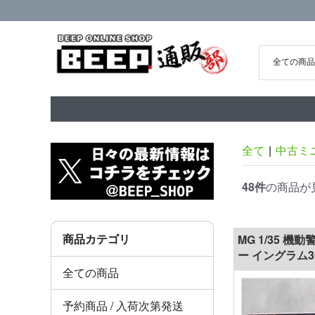
全て
|
中古ミ
48件
の商品が
商品カテゴリ
MG 1/35 
ー イングラム
全ての商品
予約商品 / 入荷次第発送