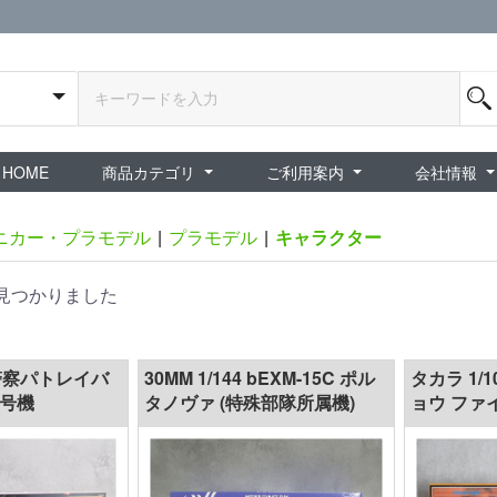
HOME
商品カテゴリ
ご利用案内
会社情報
全商品
exA-Arcadia / exA基板
新品ゲーム / 周辺機器
ホビー / グッズ
スペシャルセール
ダウンロード商品
中古PCゲーム
中古ミニカー・プラモデル
中古ミリタリー
タイムセール
夜店：中古コンシューマー
夜店：中古ホビー
ご利用案内
新規会員登録
会員ログイン
パスワード再発行
予約商品 / 入
新商品 / 再入荷
新品書籍 / 雑誌
ゲームミュージッ
インディーズ
中古ゲーム
中古書籍 / グッズ 
中古ホビー・ト
中古アーケード
夜店：中古ゲー
夜店：中古レトロ
販売終了
ショップ概
プライバシ
特定商取引
ニカー・プラモデル
|
プラモデル
|
キャラクター
見つかりました
機動警察パトレイバ
30MM 1/144 bEXM-15C ポル
タカラ 1/
3号機
タノヴァ (特殊部隊所属機)
ョウ ファ