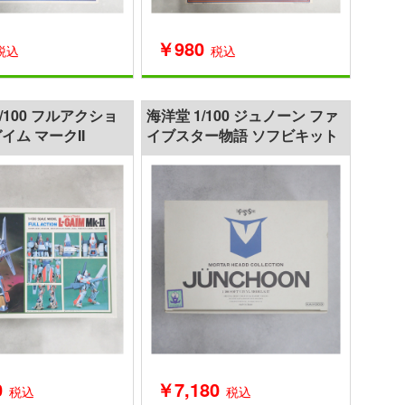
￥980
税込
税込
/100 フルアクショ
海洋堂 1/100 ジュノーン ファ
イム マークII
イブスター物語 ソフビキット
0
￥7,180
税込
税込