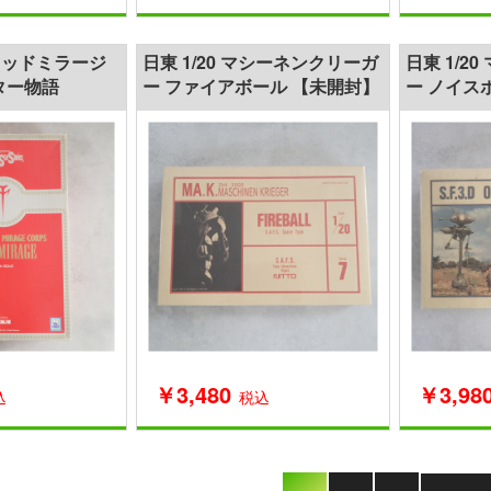
0 レッドミラージ
日東 1/20 マシーネンクリーガ
日東 1/2
ター物語
ー ファイアボール 【未開封】
ー ノイス
￥3,480
￥3,98
込
税込