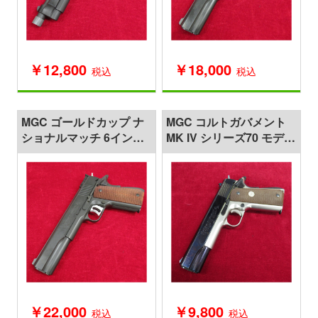
￥12,800
￥18,000
税込
税込
MGC ゴールドカップ ナ
MGC コルトガバメント
ショナルマッチ 6インチ
MK IV シリーズ70 モデル
木製グリップ モデルガン
ガン
￥22,000
￥9,800
税込
税込