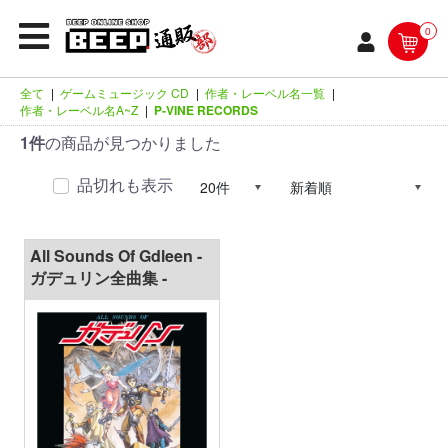
0
全て
|
ゲームミュージック CD
|
作者・レーベル名一覧
|
作者・レーベル名A~Z
|
P-VINE RECORDS
1件
の商品が見つかりました
品切れも表示
All Sounds Of Gdleen -
ガデュリン全曲集 -