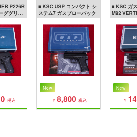
UER P226R
■ KSC USP コンパクト シ
■ KSC 
ホーググリッ
ステム7 ガスブローバック
M92 VER
テム7 ガス
システム7
New
New
00
8,800
14
税込
￥
税込
￥