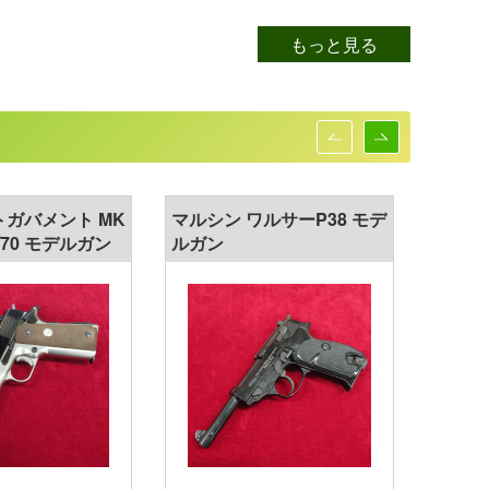
もっと見る
トガバメント MK
マルシン ワルサーP38 モデ
WA ワ
ズ70 モデルガン
ルガン
ルガン