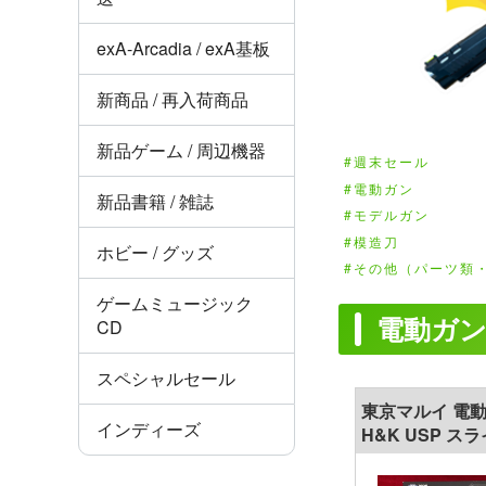
exA-Arcadia / exA基板
新商品 / 再入荷商品
新品ゲーム / 周辺機器
週末セール
電動ガン
新品書籍 / 雑誌
モデルガン
模造刀
ホビー / グッズ
その他（パーツ類・
ゲームミュージック
電動ガン
CD
スペシャルセール
東京マルイ 電
インディーズ
H&K USP ス
ー スペアマガジ
化