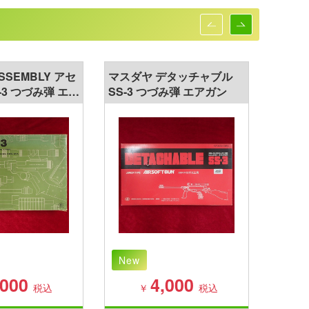
SSEMBLY アセ
マスダヤ デタッチャブル
マスダヤ
-3 つづみ弾 エア
SS-3 つづみ弾 エアガン
ンブリ―
New
New
,000
4,000
税込
￥
税込