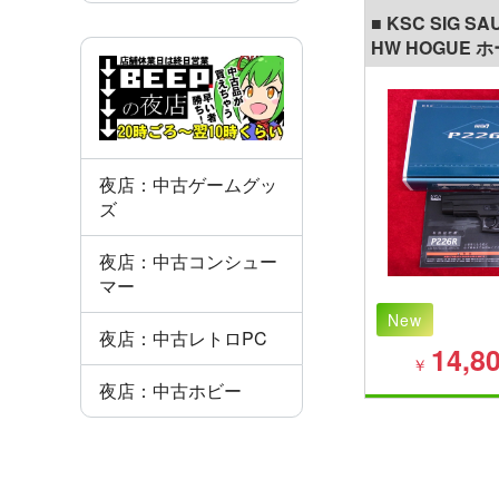
■ KSC SIG SA
HW HOGUE 
プ標準装備 シス
ブローバック
夜店：中古ゲームグッ
ズ
夜店：中古コンシュー
マー
New
夜店：中古レトロPC
14,8
￥
夜店：中古ホビー