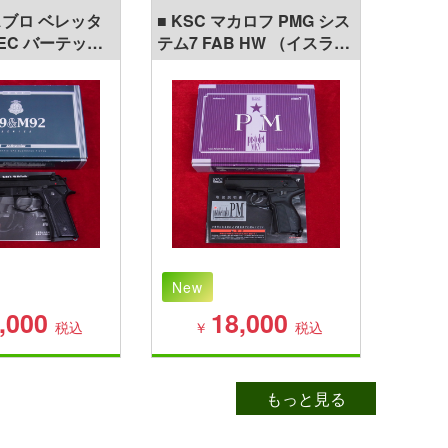
ガスブロ ベレッタ
■ KSC マカロフ PMG シス
■ KS
TEC バーテック
テム7 FAB HW （イスラエ
PRO 
 ヘビーウェイト
ル）製グリップ装着モデル
セフテ
ガスブローバック
New
New
,000
18,000
税込
￥
税込
￥
もっと見る