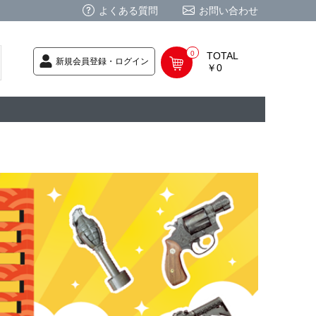
よくある質問
お問い合わせ
0
TOTAL
新規会員登録・ログイン
￥0
荷次第発送
商品
ク CD
/ CD
レカ
基板
ムグッズ
PC
要
ーポリシー
法に基づく表記