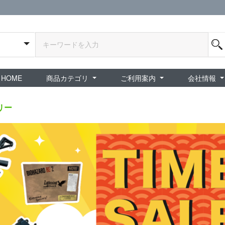
HOME
商品カテゴリ
ご利用案内
会社情報
全商品
exA-Arcadia / exA基板
新品ゲーム / 周辺機器
ホビー / グッズ
スペシャルセール
ダウンロード商品
中古PCゲーム
中古ミニカー・プラモデル
中古ミリタリー
タイムセール
夜店：中古コンシューマー
夜店：中古ホビー
ご利用案内
新規会員登録
会員ログイン
パスワード再発行
予約商品 / 入
新商品 / 再入荷
新品書籍 / 雑誌
ゲームミュージッ
インディーズ
中古ゲーム
中古書籍 / グッズ 
中古ホビー・ト
中古アーケード
夜店：中古ゲー
夜店：中古レトロ
販売終了
ショップ概
プライバシ
特定商取引
リー