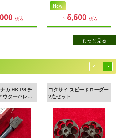
New
New
,000
5,500
税込
￥
税込
もっと見る
カ HK P8 チ
コクサイ スピードローダー
コクサ
アウターバレル
2点セット
2点セ
チール