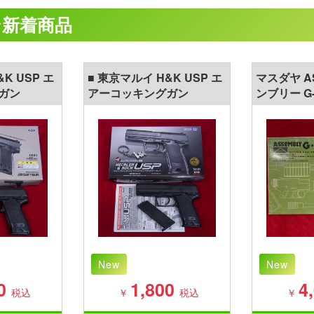
ン新着商品
K USP エ
■ 東京マルイ H&K USP エ
マスダヤ A
ガン
アーコッキングガン
ンブリー G
ガン
New
New
0
1,800
4
税込
￥
税込
￥