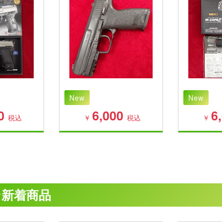
New
New
0
6,000
6
税込
￥
税込
￥
ン新着商品