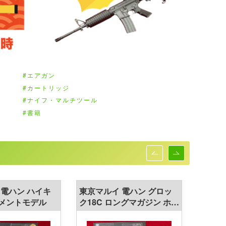
エアガン
カートリッジ
ナイフ・マルチツール
書籍
 電ハン ハイキ
東京マルイ 電ハン グロッ
カスタ
バメントモデル
ク18C ロングマガジン ホル
Sシス
スターセット 電動ハンドガ
動ガン
ン