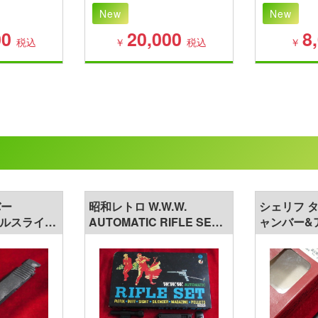
New
New
00
20,000
8
税込
￥
税込
￥
バー
昭和レトロ W.W.W.
シェリフ タナ
メタルスライド
AUTOMATIC RIFLE SET
ャンバー&
ナポレオン・ソロ ワルサー
セット ス
P38