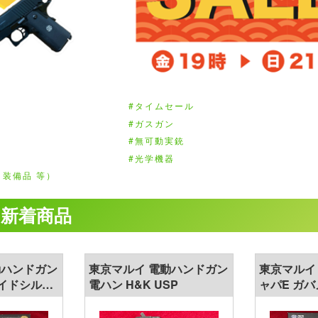
タイムセール
ガスガン
無可動実銃
光学機器
装備品 等）
新着商品
動ハンドガン
東京マルイ 電動ハンドガン
東京マルイ
ライドシルバ
電ハン H&K USP
ャパE ガ
ン付 リポ