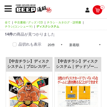
0
全て
|
中古書籍 / グッズ / CD
|
チラシ・カタログ・説明書
|
チラシ(コンシューマ)
|
ディスクシステム
14件
の商品が見つかりました
品切れも表示
【中古チラシ】ディスク
【中古チラシ】ディスク
システム｜プロレス/ディ
システム｜デッドゾーン/
スクシステム/1枚のディ
ディスクシステム/1枚の
スクカードでいろいろな
ディスクカードでいろい
ゲームに書き換えること
ろなゲームに書き換える
ができます。/計3枚セッ
ことができます。/計3枚
ト
セット