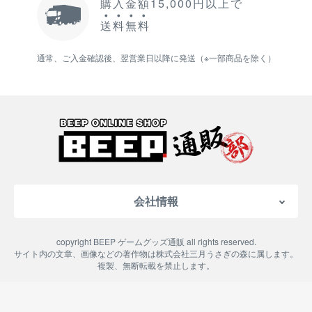
購入金額15,000円以上で
送
料
無
料
通常、ご入金確認後、翌営業日以降に発送（※一部商品を除く）
会社情報
会社概要
copyright BEEP ゲームグッズ通販 all rights reserved.
特定商取引法に基づく表記
サイト内の文章、画像などの著作物は株式会社三月うさぎの森に属します。
複製、無断転載を禁止します。
ご利用案内
プライバシーポリシー