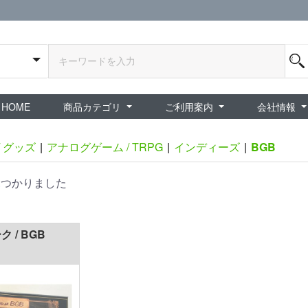
HOME
商品カテゴリ
ご利用案内
会社情報
全商品
exA-Arcadia / exA基板
新品ゲーム / 周辺機器
ホビー / グッズ
スペシャルセール
ダウンロード商品
中古PCゲーム
中古ミニカー・プラモデル
中古ミリタリー
タイムセール
夜店：中古コンシューマー
夜店：中古ホビー
ご利用案内
新規会員登録
会員ログイン
パスワード再発行
予約商品 / 入
新商品 / 再入荷
新品書籍 / 雑誌
ゲームミュージッ
インディーズ
中古ゲーム
中古書籍 / グッズ 
中古ホビー・ト
中古アーケード
夜店：中古ゲー
夜店：中古レトロ
販売終了
ショップ概
プライバシ
特定商取引
/ グッズ
|
アナログゲーム / TRPG
|
インディーズ
|
BGB
見つかりました
 / BGB