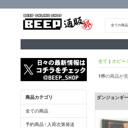
全て
|
ホビー 
1件
の商品が
商品カテゴリ
ダンジョンギーク
全ての商品
予約商品 / 入荷次第発送