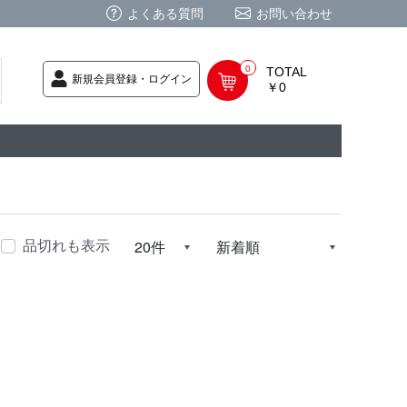
よくある質問
お問い合わせ
0
TOTAL
新規会員登録・ログイン
￥0
荷次第発送
商品
ク CD
/ CD
レカ
基板
ムグッズ
PC
要
ーポリシー
法に基づく表記
品切れも表示