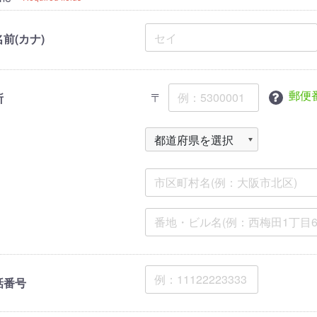
前(カナ)
郵便
〒
所
話番号