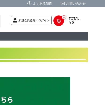
よくある質問
お問い合わせ
0
TOTAL
新規会員登録・ログイン
￥0
荷次第発送
商品
ク CD
/ CD
レカ
基板
ムグッズ
PC
要
ーポリシー
法に基づく表記