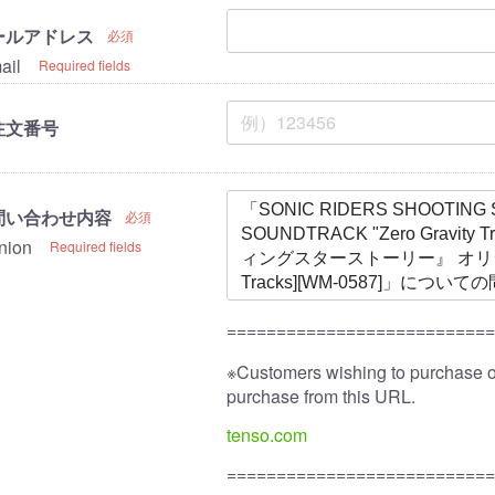
ールアドレス
必須
ail
Required fields
注文番号
問い合わせ内容
必須
nion
Required fields
==========================
※Customers wishing to purchase 
purchase from this URL.
tenso.com
==========================