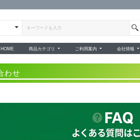
HOME
商品カテゴリ
ご利用案内
会社情報
全商品
exA-Arcadia / exA基板
新品ゲーム / 周辺機器
ホビー / グッズ
スペシャルセール
ダウンロード商品
中古PCゲーム
中古ミニカー・プラモデル
中古ミリタリー
タイムセール
夜店：中古コンシューマー
夜店：中古ホビー
ご利用案内
新規会員登録
会員ログイン
パスワード再発行
予約商品 / 入
新商品 / 再入荷
新品書籍 / 雑誌
ゲームミュージッ
インディーズ
中古ゲーム
中古書籍 / グッズ 
中古ホビー・ト
中古アーケード
夜店：中古ゲー
夜店：中古レトロ
販売終了
ショップ概
プライバシ
特定商取引
合わせ