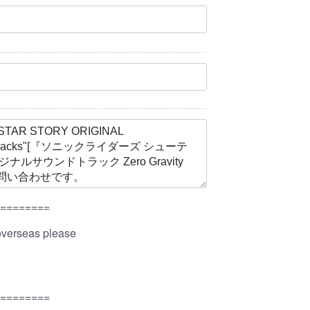
=========
overseas please
=========