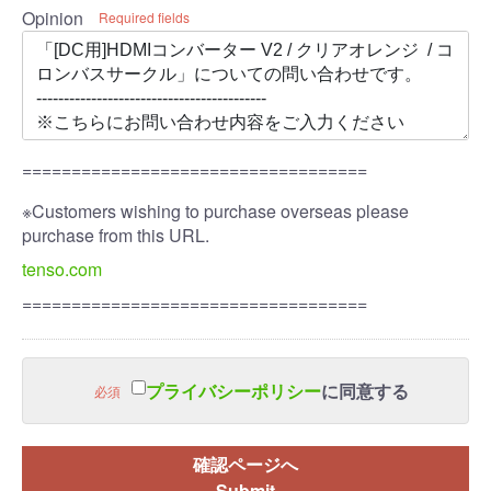
Opinion
Required fields
===================================
※Customers wishing to purchase overseas please
purchase from this URL.
tenso.com
===================================
プライバシーポリシー
に同意する
必須
確認ページへ
Submit