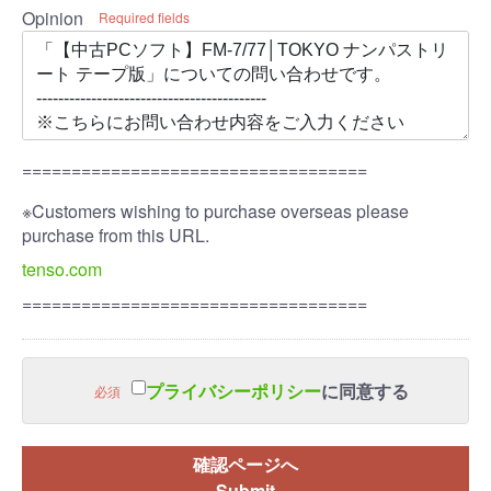
Opinion
Required fields
===================================
※Customers wishing to purchase overseas please
purchase from this URL.
tenso.com
===================================
プライバシーポリシー
に同意する
必須
確認ページへ
Submit