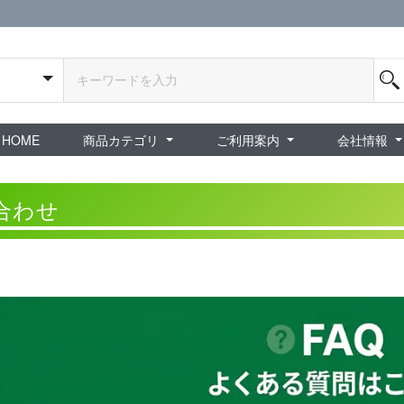
HOME
商品カテゴリ
ご利用案内
会社情報
全商品
exA-Arcadia / exA基板
新品ゲーム / 周辺機器
ホビー / グッズ
スペシャルセール
ダウンロード商品
中古PCゲーム
中古ミニカー・プラモデル
中古ミリタリー
タイムセール
夜店：中古コンシューマー
夜店：中古ホビー
ご利用案内
新規会員登録
会員ログイン
パスワード再発行
予約商品 / 入
新商品 / 再入荷
新品書籍 / 雑誌
ゲームミュージッ
インディーズ
中古ゲーム
中古書籍 / グッズ 
中古ホビー・ト
中古アーケード
夜店：中古ゲー
夜店：中古レトロ
販売終了
ショップ概
プライバシ
特定商取引
合わせ