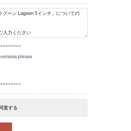
=========
overseas please
=========
同意する