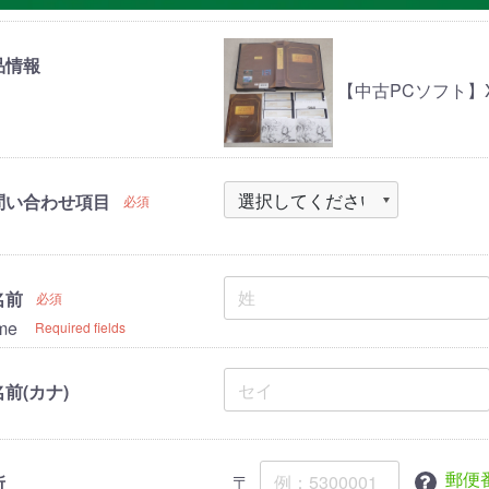
品情報
【中古PCソフト】X6
問い合わせ項目
必須
名前
必須
me
Required fields
前(カナ)
郵便
〒
所