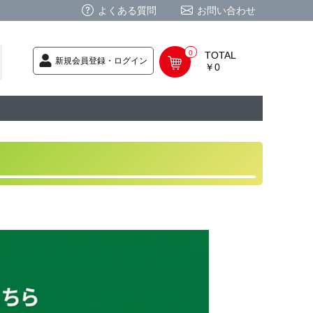
よくある質問
お問い合わせ
0
TOTAL
新規会員登録・ログイン
￥0
荷次第発送
商品
ク CD
/ CD
レカ
基板
ムグッズ
PC
要
ーポリシー
法に基づく表記