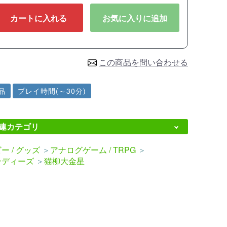
カートに入れる
お気に入りに追加
この商品を問い合わせる
品
プレイ時間(～30分)
連カテゴリ
ー / グッズ
＞
アナログゲーム / TRPG
＞
ンディーズ
＞
猫柳大金星