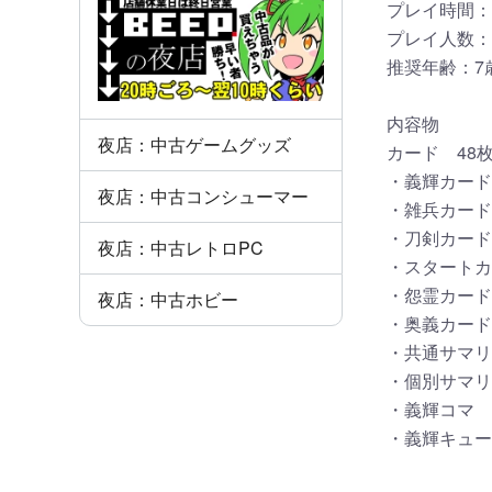
プレイ時間：
プレイ人数：
推奨年齢：7
内容物
夜店：中古ゲームグッズ
カード 48
・義輝カード
夜店：中古コンシューマー
・雑兵カード 
・刀剣カード 
夜店：中古レトロPC
・スタートカ
・怨霊カー
夜店：中古ホビー
・奥義カード
・共通サマリ
・個別サマリ
・義輝コマ 
・義輝キュー