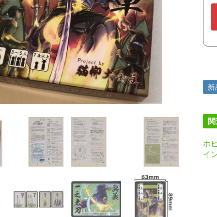
新
関
ホビ
イ