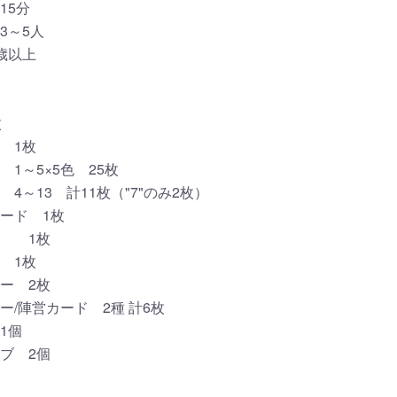
15分
3～5人
歳以上
枚
 1枚
1～5×5色 25枚
4～13 計11枚（"7"のみ2枚）
ード 1枚
ド 1枚
 1枚
ー 2枚
ー/陣営カード 2種 計6枚
1個
ブ 2個