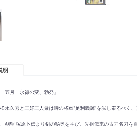
説明
 五月 永禄の変、勃発』
松永久秀と三好三人衆は時の将軍"足利義輝"を弑し奉るべく
、剣聖 塚原卜伝より剣の秘奥を学び、先祖伝来の古刀名刀を