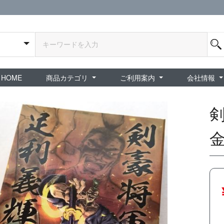
HOME
商品カテゴリ
ご利用案内
会社情報
全商品
exA-Arcadia / exA基板
新品ゲーム / 周辺機器
ホビー / グッズ
スペシャルセール
ダウンロード商品
中古PCゲーム
中古ミニカー・プラモデル
中古ミリタリー
タイムセール
夜店：中古コンシューマー
夜店：中古ホビー
ご利用案内
新規会員登録
会員ログイン
パスワード再発行
予約商品 / 入
新商品 / 再入荷
新品書籍 / 雑誌
ゲームミュージッ
インディーズ
中古ゲーム
中古書籍 / グッズ 
中古ホビー・ト
中古アーケード
夜店：中古ゲー
夜店：中古レトロ
販売終了
ショップ概
プライバシ
特定商取引
剣