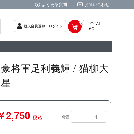
よくある質問
お問い合わせ
0
TOTAL
新規会員登録・ログイン
￥0
荷次第発送
商品
ク CD
/ CD
レカ
基板
ムグッズ
PC
要
ーポリシー
法に基づく表記
豪将軍足利義輝 / 猫柳大
金星
￥2,750
税込
数量