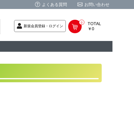
よくある質問
お問い合わせ
0
TOTAL
新規会員登録・ログイン
￥0
荷次第発送
商品
ク CD
/ CD
レカ
基板
ムグッズ
PC
要
ーポリシー
法に基づく表記