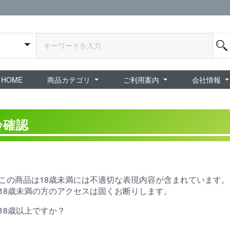
HOME
商品カテゴリ
ご利用案内
会社情報
全商品
exA-Arcadia / exA基板
新品ゲーム / 周辺機器
ホビー / グッズ
スペシャルセール
ダウンロード商品
中古PCゲーム
中古ミニカー・プラモデル
中古ミリタリー
タイムセール
夜店：中古コンシューマー
夜店：中古ホビー
ご利用案内
新規会員登録
会員ログイン
パスワード再発行
予約商品 / 入
新商品 / 再入荷
新品書籍 / 雑誌
ゲームミュージッ
インディーズ
中古ゲーム
中古書籍 / グッズ 
中古ホビー・ト
中古アーケード
夜店：中古ゲー
夜店：中古レトロ
販売終了
ショップ概
プライバシ
特定商取引
齢確認
この商品は18歳未満には不適切な表現内容が含まれています。
18歳未満の方のアクセスは固くお断りします。
18歳以上ですか？