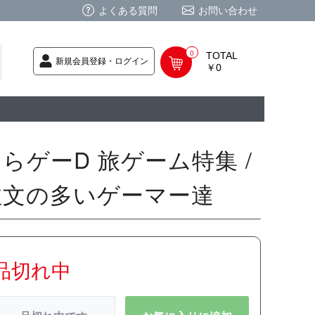
よくある質問
お問い合わせ
0
TOTAL
新規会員登録・ログイン
￥0
荷次第発送
商品
ク CD
/ CD
レカ
基板
ムグッズ
PC
要
ーポリシー
法に基づく表記
らゲーD 旅ゲーム特集 /
注文の多いゲーマー達
品切れ中