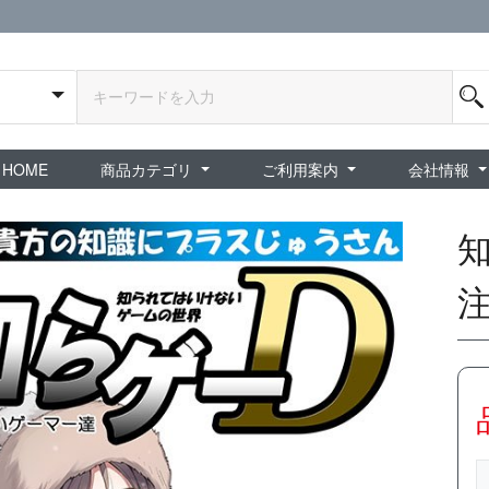
HOME
商品カテゴリ
ご利用案内
会社情報
全商品
exA-Arcadia / exA基板
新品ゲーム / 周辺機器
ホビー / グッズ
スペシャルセール
ダウンロード商品
中古PCゲーム
中古ミニカー・プラモデル
中古ミリタリー
タイムセール
夜店：中古コンシューマー
夜店：中古ホビー
ご利用案内
新規会員登録
会員ログイン
パスワード再発行
予約商品 / 入
新商品 / 再入荷
新品書籍 / 雑誌
ゲームミュージッ
インディーズ
中古ゲーム
中古書籍 / グッズ 
中古ホビー・ト
中古アーケード
夜店：中古ゲー
夜店：中古レトロ
販売終了
ショップ概
プライバシ
特定商取引
知