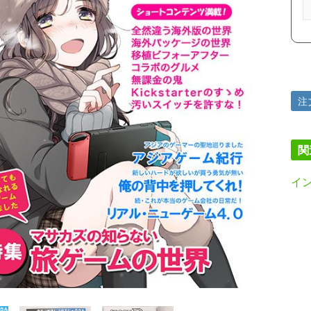
注
関
イ