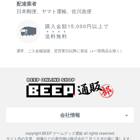
配達業者
日本郵便、ヤマト運輸、佐川急便
購入金額15,000円以上で
送
料
無
料
通常、ご入金確認後、翌営業日以降に発送（※一部商品を除く）
会社情報
会社概要
copyright BEEP ゲームグッズ通販 all rights reserved.
特定商取引法に基づく表記
サイト内の文章、画像などの著作物は株式会社三月うさぎの森に属します。