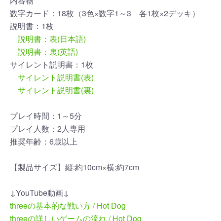
内容物
数字カード：18枚（3色×数字1～3 各1枚×2デッキ）
説明書：1枚
説明書：表(日本語)
説明書：裏(英語)
サイレント説明書：1枚
サイレント説明書(表)
サイレント説明書(裏)
プレイ時間：1～5分
プレイ人数：2人専用
推奨年齢：6歳以上
【製品サイズ】縦:約10cm×横:約7cm
↓YouTube動画↓
threeの基本的な戦い方 / Hot Dog
threeの詳しいゲームの流れ / Hot Dog