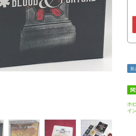
新
関
ホビ
イ