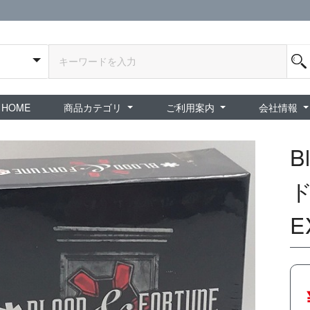
HOME
商品カテゴリ
ご利用案内
会社情報
全商品
exA-Arcadia / exA基板
新品ゲーム / 周辺機器
ホビー / グッズ
スペシャルセール
ダウンロード商品
中古PCゲーム
中古ミニカー・プラモデル
中古ミリタリー
タイムセール
夜店：中古コンシューマー
夜店：中古ホビー
ご利用案内
新規会員登録
会員ログイン
パスワード再発行
予約商品 / 入
新商品 / 再入荷
新品書籍 / 雑誌
ゲームミュージッ
インディーズ
中古ゲーム
中古書籍 / グッズ 
中古ホビー・ト
中古アーケード
夜店：中古ゲー
夜店：中古レトロ
販売終了
ショップ概
プライバシ
特定商取引
B
ド
E