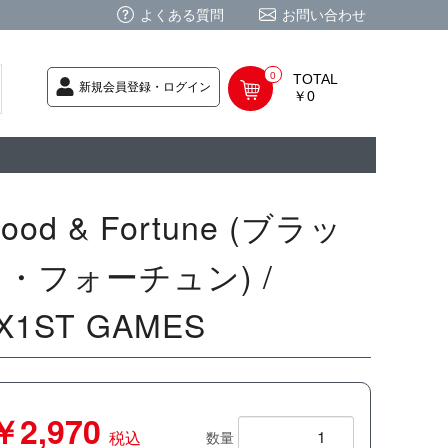
よくある質問
お問い合わせ
0
TOTAL
新規会員登録・ログイン
￥0
荷次第発送
商品
ク CD
/ CD
レカ
基板
ムグッズ
PC
要
ーポリシー
法に基づく表記
lood & Fortune (ブラッ
・フォーチュン) /
X1ST GAMES
￥2,970
税込
数量