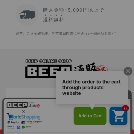
購入金額15,000円以上で
送
料
無
料
通常、ご入金確認後、翌営業日以降に発送（※一部商品を除く）
会社情報
会社概要
copyright BEEP ゲームグッズ通販 all rights reserved.
特定商取引法に基づく表記
サイト内の文章、画像などの著作物は株式会社三月うさぎの森に属します。
複製、無断転載を禁止します。
ご利用案内
プライバシーポリシー