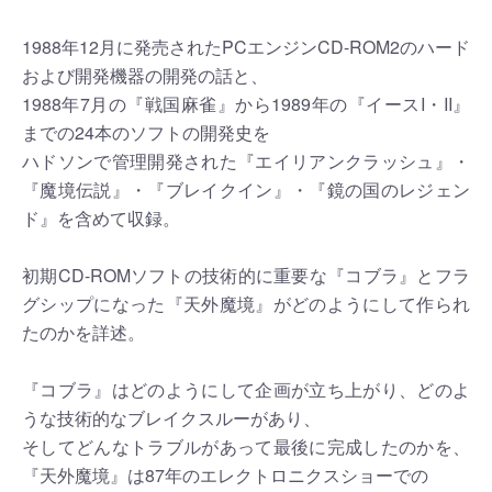
1988年12月に発売されたPCエンジンCD-ROM2のハード
および開発機器の開発の話と、
1988年7月の『戦国麻雀』から1989年の『イースI・II』
までの24本のソフトの開発史を
ハドソンで管理開発された『エイリアンクラッシュ』・
『魔境伝説』・『ブレイクイン』・『鏡の国のレジェン
ド』を含めて収録。
初期CD-ROMソフトの技術的に重要な『コブラ』とフラ
グシップになった『天外魔境』がどのようにして作られ
たのかを詳述。
『コブラ』はどのようにして企画が立ち上がり、どのよ
うな技術的なブレイクスルーがあり、
そしてどんなトラブルがあって最後に完成したのかを、
『天外魔境』は87年のエレクトロニクスショーでの