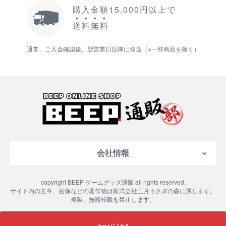
購入金額15,000円以上で
送
料
無
料
通常、ご入金確認後、翌営業日以降に発送（※一部商品を除く）
会社情報
会社概要
copyright BEEP ゲームグッズ通販 all rights reserved.
特定商取引法に基づく表記
サイト内の文章、画像などの著作物は株式会社三月うさぎの森に属します。
複製、無断転載を禁止します。
ご利用案内
プライバシーポリシー
カートに入れる