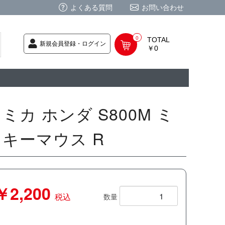
よくある質問
お問い合わせ
0
TOTAL
新規会員登録・ログイン
￥0
荷次第発送
商品
ク CD
/ CD
レカ
基板
ムグッズ
PC
要
ーポリシー
法に基づく表記
ミカ ホンダ S800M ミ
ッキーマウス R
￥2,200
税込
数量