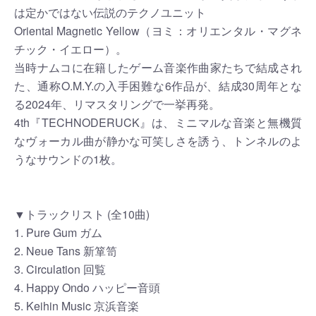
は定かではない伝説のテクノユニット
Oriental Magnetic Yellow（ヨミ：オリエンタル・マグネ
チック・イエロー）。
当時ナムコに在籍したゲーム音楽作曲家たちで結成され
た、通称O.M.Y.の入手困難な6作品が、結成30周年とな
る2024年、リマスタリングで一挙再発。
4th『TECHNODERUCK』は、ミニマルな音楽と無機質
なヴォーカル曲が静かな可笑しさを誘う、トンネルのよ
うなサウンドの1枚。
▼トラックリスト (全10曲)
1. Pure Gum ガム
2. Neue Tans 新箪笥
3. Circulation 回覧
4. Happy Ondo ハッピー音頭
5. Keihin Music 京浜音楽