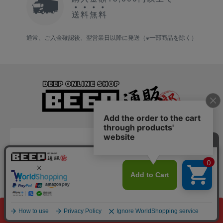
送
料
無
料
通常、ご入金確認後、翌営業日以降に発送（※一部商品を除く）
会社情報
会社概要
copyright BEEP ゲームグッズ通販 all rights reserved.
特定商取引法に基づく表記
サイト内の文章、画像などの著作物は株式会社三月うさぎの森に属します。
複製、無断転載を禁止します。
ご利用案内
プライバシーポリシー
カートに入れる
よくある質問