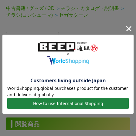
中古書籍 / グッズ / CD
＞
チラシ・カタログ・説明書
＞
チラシ(コンシューマ)
＞
セガサターン
商品説明
・中古品となります。・使用感(折れ、汚れ、破れ、書き
込み等)がある場合がございます。
閲覧商品