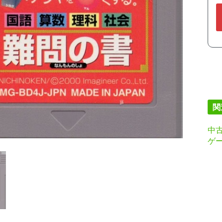
関
中
ゲー