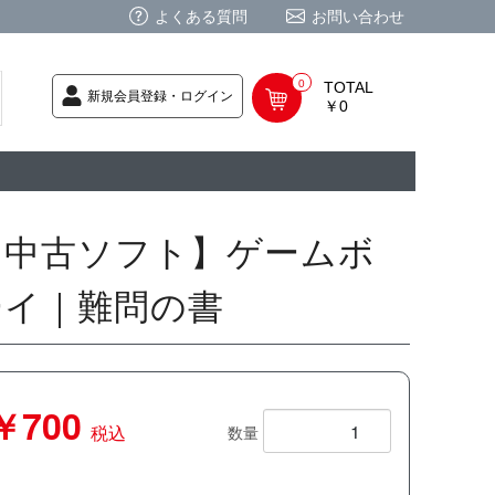
よくある質問
お問い合わせ
0
TOTAL
新規会員登録・ログイン
￥0
荷次第発送
商品
ク CD
/ CD
レカ
基板
ムグッズ
PC
要
ーポリシー
法に基づく表記
【中古ソフト】ゲームボ
ーイ｜難問の書
￥700
税込
数量