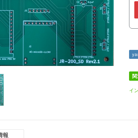
ya
関
イ
情報