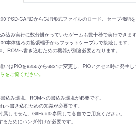
l JR-200でSD-CARDからCJR形式ファイルのロード、セーブ
読み込み実行に数分掛かっていたゲームも数十秒で実行できま
-200本体後ろの拡張端子からフラットケーブルで接続します。
uino、ROMへ書き込むための機器が別途必要となります。
との違いはPIOを8255から6821に変更し、PIOアクセス時に
らをご覧ください。
noへの書込み環境、ROMへの書込み環境が必要です。
れへ書き込むための知識が必要です。
付属しません。GitHubを参照して各自でご用意ください。
するためにハンダ付けが必要です。