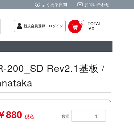
よくある質問
お問い合わせ
0
TOTAL
新規会員登録・ログイン
￥0
荷次第発送
商品
ク CD
/ CD
レカ
基板
ムグッズ
PC
要
ーポリシー
法に基づく表記
R-200_SD Rev2.1基板 /
anataka
￥880
税込
数量