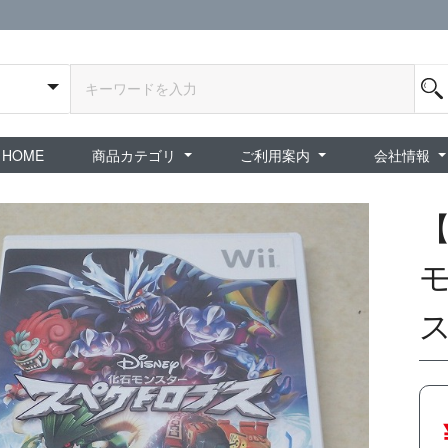
HOME
商品カテゴリ
ご利用案内
会社情報
全商品
exA-Arcadia / exA基板
新品ゲーム / 周辺機器
ホビー / グッズ
スペシャルセール
ダウンロード商品
中古PCゲーム
中古ミニカー・プラモデル
中古ミリタリー
タイムセール
夜店：中古コンシューマー
夜店：中古ホビー
ご利用案内
新規会員登録
会員ログイン
パスワード再発行
予約商品 / 入
新商品 / 再入荷
新品書籍 / 雑誌
ゲームミュージッ
インディーズ
中古ゲーム
中古書籍 / グッズ 
中古ホビー・ト
中古アーケード
夜店：中古ゲー
夜店：中古レトロ
販売終了
ショップ概
プライバシ
特定商取引