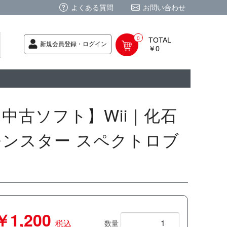
よくある質問
お問い合わせ
0
TOTAL
新規会員登録・ログイン
￥0
荷次第発送
商品
ク CD
/ CD
レカ
基板
ムグッズ
PC
要
ーポリシー
法に基づく表記
【中古ソフト】Wii｜化石
モンスター スペクトロブ
ス
￥1,200
税込
数量