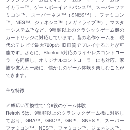
イカラー™、ゲームボーイアドバンス™、スーパーファ
ミコン™、スーパーネス™（SNES™）、ファミコン
™、NES™、ジェネシス™（メガドライブ™）、マスタ
ーシステム™など、9種類以上のクラシックゲーム機の
カートリッジに対応しています。昔の名作ゲームを、現
代のテレビで最大720pのHD画質でプレイすることが可
能です。さらに、Bluetooth対応のワイヤレスコントロー
ラーを同梱し、オリジナルコントローラーにも対応。家
族や友人と一緒に、懐かしのゲーム体験を楽しむことが
できます。
主な特徴
✅ 幅広い互換性で1台9役のゲーム体験
RetroN 5は、9種類以上のクラシックゲーム機に対応し
ており、GBA™、GBC™、GB™、SNES™、スーパー
ファミコン™、NES™、ファミコン™、ジェネシス™、