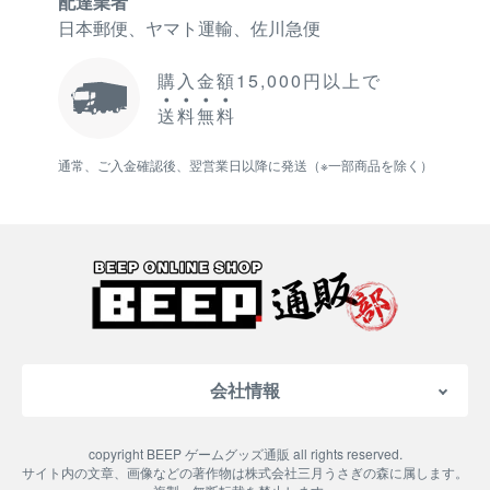
配達業者
日本郵便、ヤマト運輸、佐川急便
購入金額15,000円以上で
送
料
無
料
通常、ご入金確認後、翌営業日以降に発送（※一部商品を除く）
会社情報
会社概要
copyright BEEP ゲームグッズ通販 all rights reserved.
特定商取引法に基づく表記
サイト内の文章、画像などの著作物は株式会社三月うさぎの森に属します。