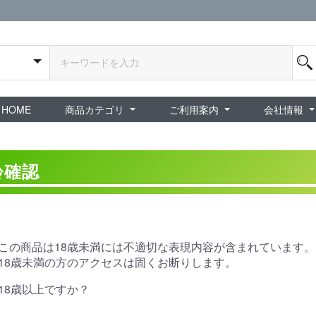
HOME
商品カテゴリ
ご利用案内
会社情報
全商品
exA-Arcadia / exA基板
新品ゲーム / 周辺機器
ホビー / グッズ
スペシャルセール
ダウンロード商品
中古PCゲーム
中古ミニカー・プラモデル
中古ミリタリー
タイムセール
夜店：中古コンシューマー
夜店：中古ホビー
ご利用案内
新規会員登録
会員ログイン
パスワード再発行
予約商品 / 入
新商品 / 再入荷
新品書籍 / 雑誌
ゲームミュージッ
インディーズ
中古ゲーム
中古書籍 / グッズ 
中古ホビー・ト
中古アーケード
夜店：中古ゲー
夜店：中古レトロ
販売終了
ショップ概
プライバシ
特定商取引
齢確認
この商品は18歳未満には不適切な表現内容が含まれています。
18歳未満の方のアクセスは固くお断りします。
18歳以上ですか？