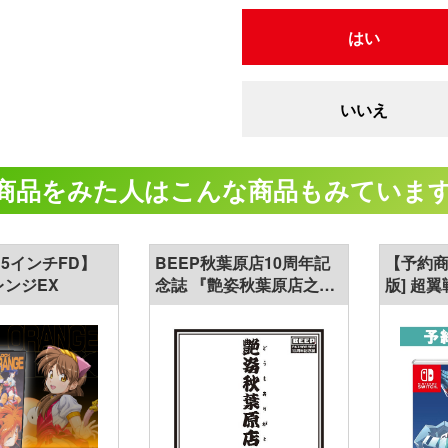
はい
いいえ
商品をみた人は
こんな商品もみていま
0 5インチFD】
BEEP秋葉原店10周年記
【予約商品
ンジEX
念誌 『艶姿秋葉原店之十
版] 超
周年！』