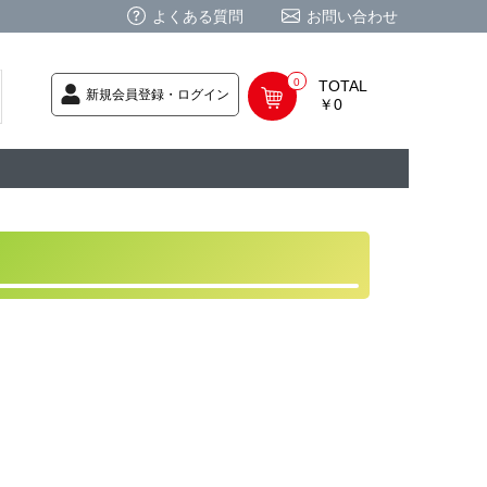
よくある質問
お問い合わせ
0
TOTAL
新規会員登録・ログイン
￥0
荷次第発送
商品
ク CD
/ CD
レカ
基板
ムグッズ
PC
要
ーポリシー
法に基づく表記