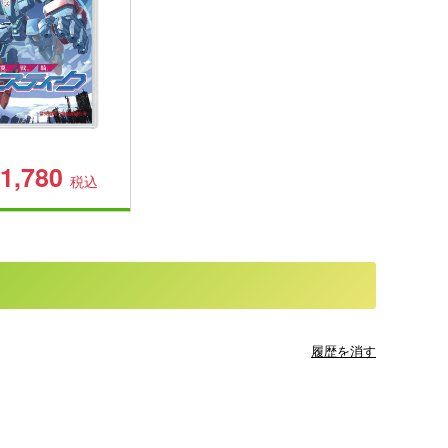
1,780
税込
履歴を消す