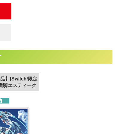
す
】[Switch/限定
翼戦騎エスティーク