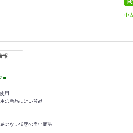
関
中
情報
ク■
未使用
用の新品に近い商品
感のない状態の良い商品