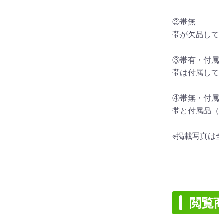
②帯無
帯が欠品して
③帯有・付属
帯は付属して
④帯無・付属
帯と付属品（
※掲載写真は
閲覧