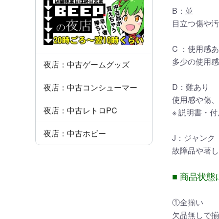
B：並
目立つ傷や汚
C ：使用感
多少の使用感
夜店：中古ゲームグッズ
D：難あり
夜店：中古コンシューマー
使用感や傷、
夜店：中古レトロPC
※ 説明書・
夜店：中古ホビー
J：ジャンク
故障品や著し
■ 商品状態
①全揃い
欠品無しで揃