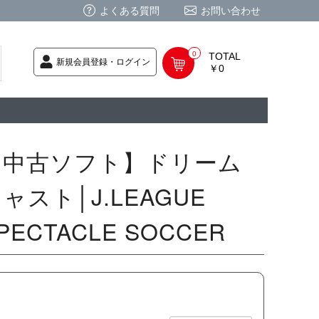
よくある質問
お問い合わせ
0
TOTAL
新規会員登録・ログイン
￥0
荷次第発送
商品
ク CD
/ CD
レカ
基板
ムグッズ
PC
要
ーポリシー
法に基づく表記
【中古ソフト】ドリーム
ャスト│J.LEAGUE
PECTACLE SOCCER