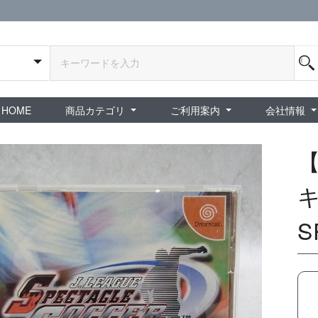
HOME
商品カテゴリ
ご利用案内
会社情報
全商品
exA-Arcadia / exA基板
新品ゲーム / 周辺機器
ホビー / グッズ
スペシャルセール
ダウンロード商品
中古PCゲーム
中古ミニカー・プラモデル
中古ミリタリー
タイムセール
夜店：中古コンシューマー
夜店：中古ホビー
ご利用案内
新規会員登録
会員ログイン
パスワード再発行
予約商品 / 入
新商品 / 再入荷
新品書籍 / 雑誌
ゲームミュージッ
インディーズ
中古ゲーム
中古書籍 / グッズ 
中古ホビー・ト
中古アーケード
夜店：中古ゲー
夜店：中古レトロ
販売終了
ショップ概
プライバシ
特定商取引
キ
S