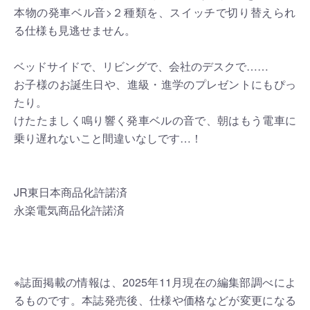
本物の発車ベル音>２種類を、スイッチで切り替えられ​
る仕様も見逃せません。
ベッドサイドで、リビングで、会社のデスクで……
お子様​のお誕生日や、​進級・進学のプレゼントにもぴっ
たり。
けたたましく鳴り響く発車ベルの音で、朝はもう電車に
乗り遅れないこと間違いなしです…！
JR東日本商品化許諾済
永楽電気商品化許諾済
※誌面掲載の情報は、2025年11月現在の編集部調べによ
るものです。本誌発売後、仕様や価格などが変更になる