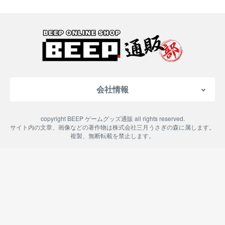
会社情報
会社概要
copyright BEEP ゲームグッズ通販 all rights reserved.
特定商取引法に基づく表記
サイト内の文章、画像などの著作物は株式会社三月うさぎの森に属します。
複製、無断転載を禁止します。
ご利用案内
プライバシーポリシー
よくある質問
お問い合わせ